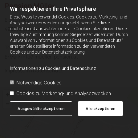
Pension Müller
Wir respektieren Ihre Privatsphäre
Diese Website verwendet Cookies. Cookies zu Marketing- und
Eichenweg 2
Analysezwecken werden nur gesetzt, wenn Sie diese
4932 Kirchheim im Innkreis
nachstehend auswählen oder alle Cookies akzeptieren. Diese
freiwillige Zustimmung können Sie jederzeit widerrufen. Durch
Auswahl von „Informationen zu Cookies und Datenschutz“
erhalten Sie detaillierte Information zu den verwendeten
Telefon:
+43 650 5426484
Cookies und zur Datenschutzerklärung.
E-Mail:
info@mueller-pension.at
Informationen zu Cookies und Datenschutz
Impressum
|
Datenschutz
Notwendige Cookies
Cookies zu Marketing- und Analysezwecken
Ausgewählte akzeptieren
Alle akzeptieren